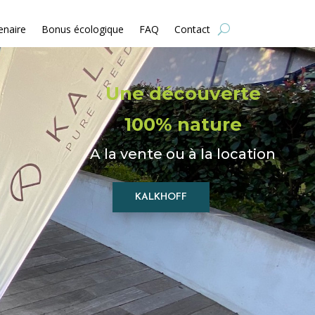
enaire
Bonus écologique
FAQ
Contact
Une découverte
100% nature
A la vente ou à la location
KALKHOFF