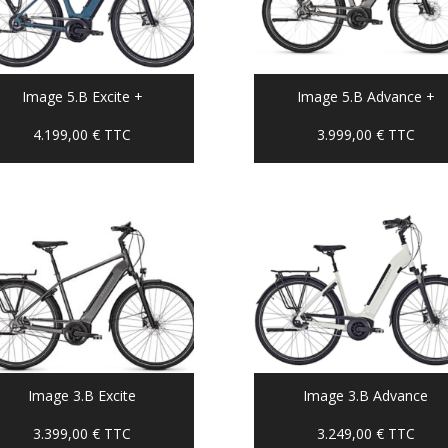
Image 5.B Excite +
Image 5.B Advance +
4.199,00
€
TTC
3.999,00
€
TTC
Image 3.B Excite
Image 3.B Advance
3.399,00
€
TTC
3.249,00
€
TTC