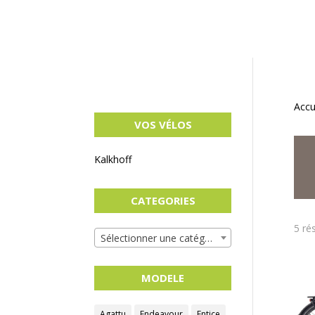
Accu
VOS VÉLOS
Kalkhoff
CATEGORIES
5 ré
Sélectionner une catégorie
MODELE
Agattu
Endeavour
Entice