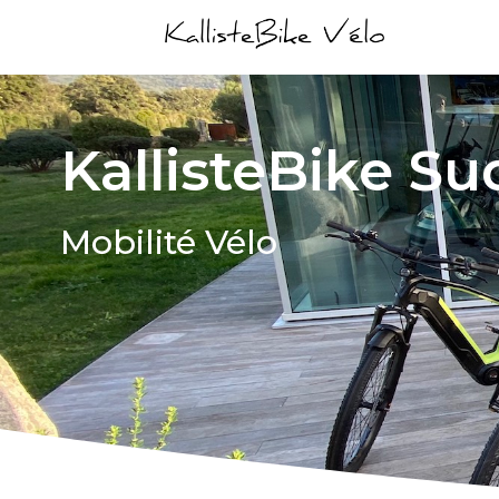
KallisteBike Su
Mobilité Vélo