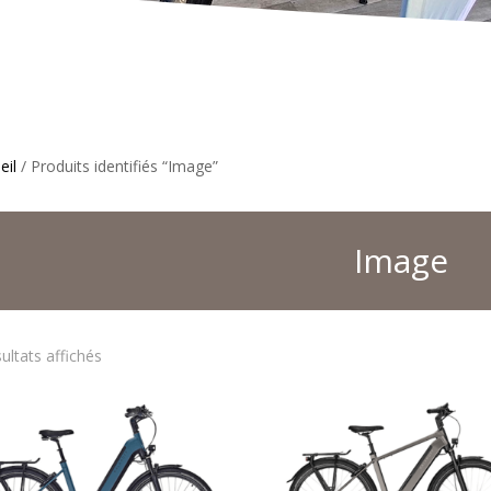
eil
/ Produits identifiés “Image”
Image
Trié
sultats affichés
par
prix
décroissant