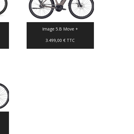
Image 5.B Move +
3.499,00
€
TTC