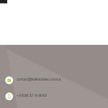
contact@kallistebike.corsica

+33(0)6 32 14 90 63
