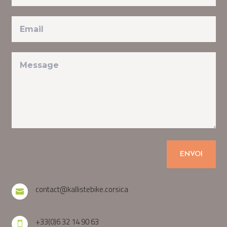
ENVOI
contact@kallistebike.corsica

+33(0)6 32 14 90 63
