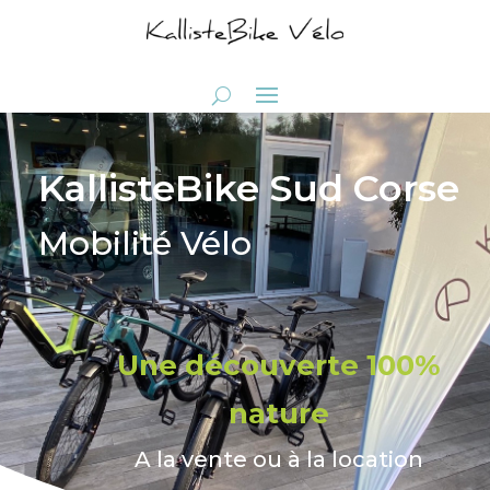
KallisteBike Sud Corse
Mobilité Vélo
Une découverte 100%
nature
A la vente ou à la location