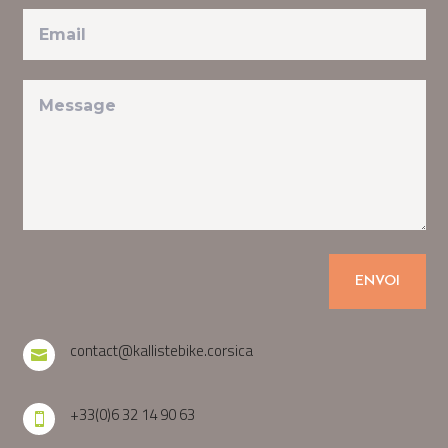
ENVOI
contact@kallistebike.corsica

+33(0)6 32 14 90 63
