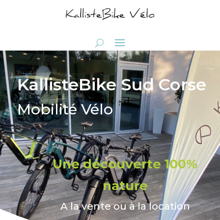
KallisteBike Sud Corse
Mobilité Vélo
Une découverte 100%
nature
A la vente ou à la location