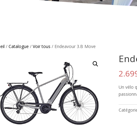
eil
/
Catalogue
/
Voir tous
/ Endeavour 3.B Move
End
2.69
Un vélo 
passionn
Catégori