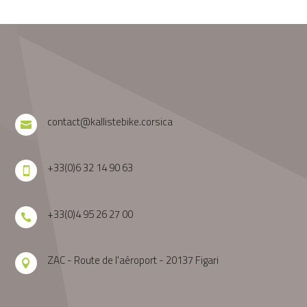
contact@kallistebike.corsica

+33(0)6 32 14 90 63

+33(0)4 95 26 27 00

ZAC - Route de l'aéroport - 20137 Figari
