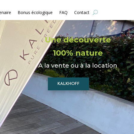
enaire
Bonus écologique
FAQ
Contact
Une découverte
100% nature
A la vente ou à la location
KALKHOFF