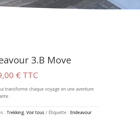
eavour 3.B Move
9,00
€
TTC
qui transforme chaque voyage en une aventure
ante
es :
Trekking
,
Voir tous
Étiquette :
Endeavour