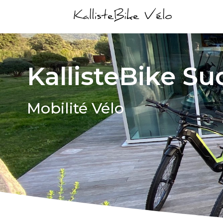
KallisteBike Su
Mobilité Vélo