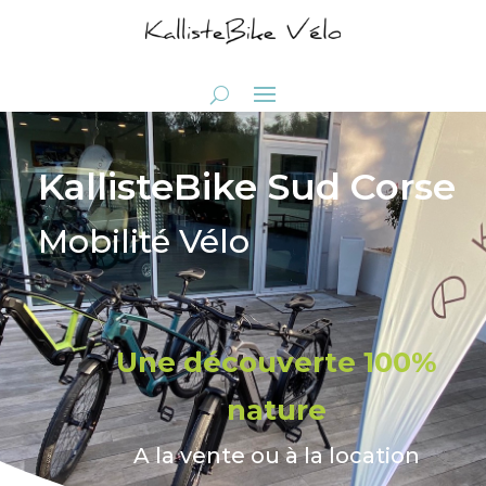
KallisteBike Sud Corse
Mobilité Vélo
Une découverte 100%
nature
A la vente ou à la location