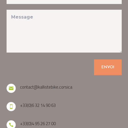
ENVOI
contact@kallistebike.corsica

+33(0)6 32 14 90 63

+33(0)4 95 26 27 00
