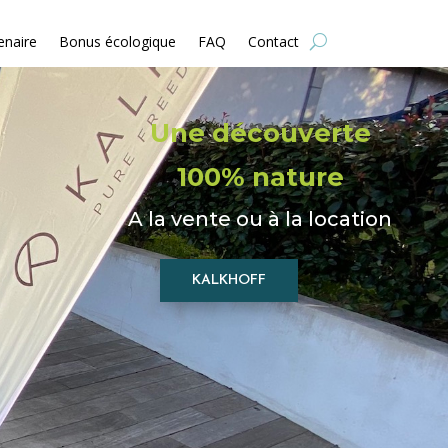
enaire
Bonus écologique
FAQ
Contact
Une découverte
100% nature
A la vente ou à la location
KALKHOFF