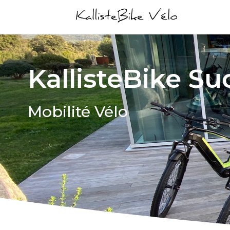
KallisteBike Su
Mobilité Vélo