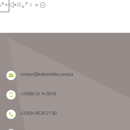
contact@kallistebike.corsica

+33(0)6 32 14 90 63

+33(0)4 95 26 27 00
