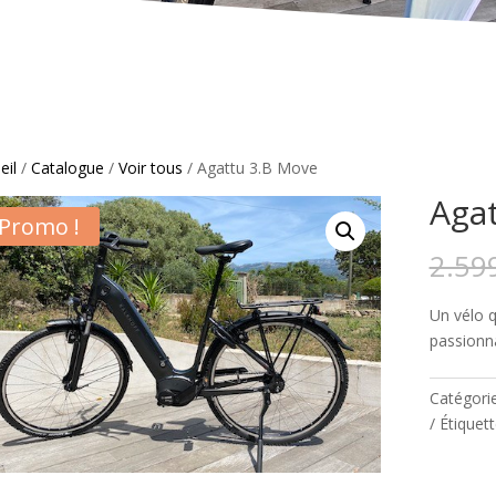
eil
/
Catalogue
/
Voir tous
/ Agattu 3.B Move
Aga
Promo !
2.59
Un vélo 
passionn
Catégori
Étiquett