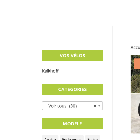
Accu
VOS VÉLOS
Kalkhoff
CATEGORIES
Voir tous (30)
×
MODELE
Agattu
Endeavour
Entice