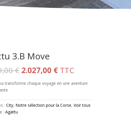
ttu 3.B Move
Le
Le
9,00
€
2.027,00
€
TTC
prix
prix
initial
actuel
qui transforme chaque voyage en une aventure
était :
est :
ante
2.599,00 €.
2.027,00 €.
es :
City
,
Notre sélection pour la Corse
,
Voir tous
e :
Agattu