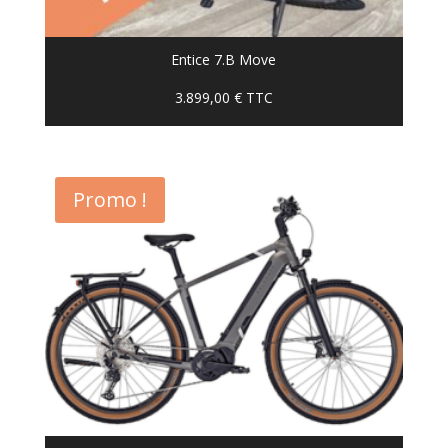
Entice 7.B Move
3.899,00
€
TTC
Promo !