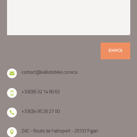
ENVOI
contact@kallistebike.corsica

+33(0)6 32 14 90 63

+33(0)4 95 26 27 00

ZAC - Route de l'aéroport - 20137 Figari
