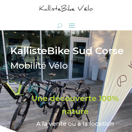
KallisteBike Sud Corse
Mobilité Vélo
Une découverte 100%
nature
A la vente ou à la location